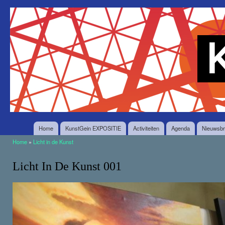
O
en
Stichting
in
KunstGein
g
Home
KunstGein EXPOSITIE
Activiteiten
Agenda
Nieuwsbr
Home
»
Licht in de Kunst
U bent hier
Licht In De Kunst 001