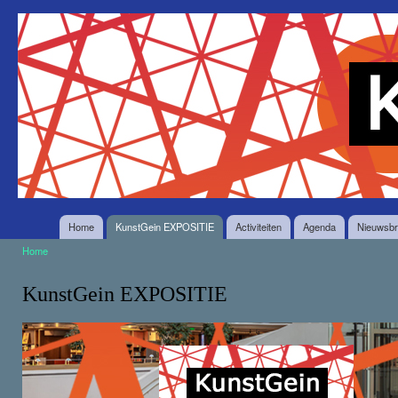
O
en
Stichting
in
KunstGein
g
Home
KunstGein EXPOSITIE
Activiteiten
Agenda
Nieuwsbr
Home
U bent hier
KunstGein EXPOSITIE