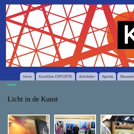
O
en
Stichting
in
KunstGein
g
Home
KunstGein EXPOSITIE
Activiteiten
Agenda
Nieuwsbr
Home
U bent hier
Licht in de Kunst