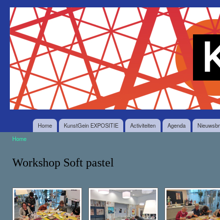
O
en
Stichting
in
KunstGein
g
Home
KunstGein EXPOSITIE
Activiteiten
Agenda
Nieuwsbr
Home
U bent hier
Workshop Soft pastel