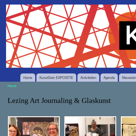
O
en
Stichting
in
KunstGein
g
Home
KunstGein EXPOSITIE
Activiteiten
Agenda
Nieuwsbr
Home
U bent hier
Lezing Art Journaling & Glaskunst